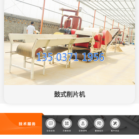
鼓式削片机