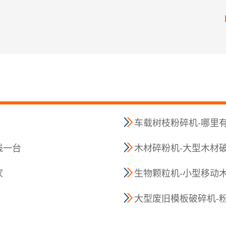
车载树枝粉碎机-哪里
钱一台
木材碎粉机-大型木材
家
生物颗粒机-小型移动
大型废旧模板破碎机-