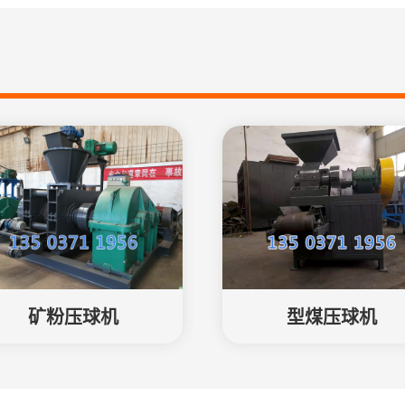
矿粉压球机
型煤压球机