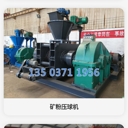
矿粉压球机