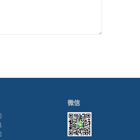
微信
们
讯
们