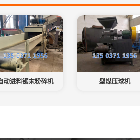
自动进料锯末粉碎机
型煤压球机