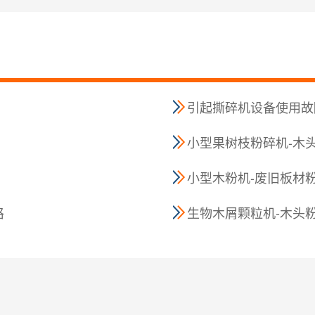
引起撕碎机设备使用故
小型果树枝粉碎机-木
小型木粉机-废旧板材
格
生物木屑颗粒机-木头