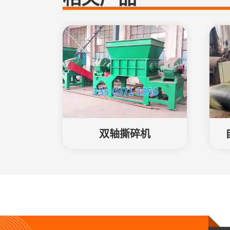
双轴撕碎机